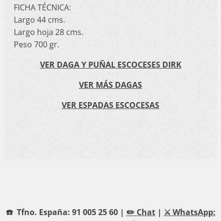
FICHA TÉCNICA:
Largo 44 cms.
Largo hoja 28 cms.
Peso 700 gr.
VER DAGA Y PUÑAL ESCOCESES DIRK
VER MÁS DAGAS
VER ESPADAS ESCOCESAS
☎️ Tfno. España: 91 005 25 60 |
✏️ Chat
|
⚔️ WhatsApp: