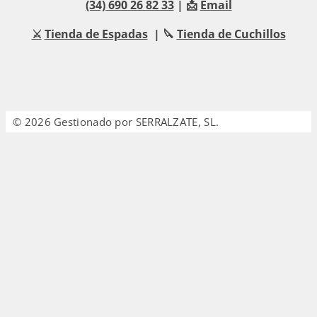
(34) 690 26 82 33
| 📩
Email
⚔️
Tienda de Espadas
| 🔪
Tienda de Cuchillos
© 2026 Gestionado por SERRALZATE, SL.