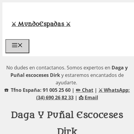
Saltar
al
contenido
⚔️ MundoEspadas ⚔️
Menú
No dudes en contactanos. Somos expertos en
Daga y
Puñal escoceses Dirk
y estaremos encantados de
ayudarte.
☎️ Tfno España: 91 005 25 60 |
✏️ Chat
|
⚔️ WhatsApp:
(34) 690 26 82 33
| 📩
Email
Daga Y Puñal Escoceses
Dirk