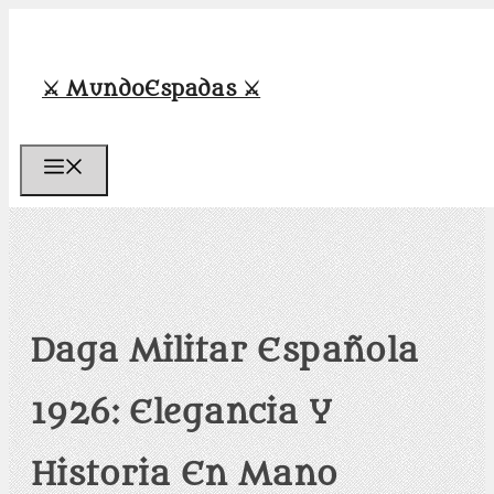
Saltar
al
contenido
⚔️ MundoEspadas ⚔️
Menú
Daga Militar Española
1926: Elegancia Y
Historia En Mano